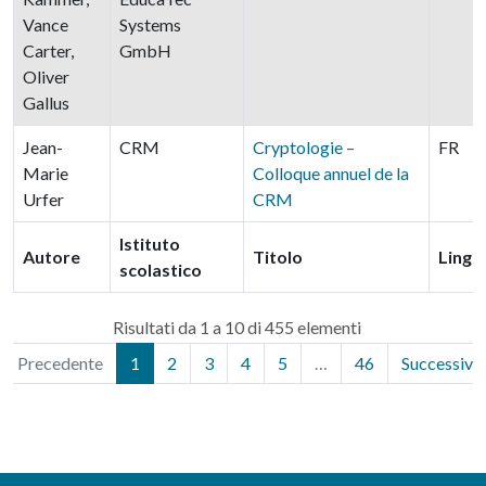
Vance
Systems
Carter,
GmbH
Oliver
Gallus
Jean-
CRM
Cryptologie –
FR
Marie
Colloque annuel de la
Urfer
CRM
Istituto
Autore
Titolo
Lingu
scolastico
Risultati da 1 a 10 di 455 elementi
Precedente
1
2
3
4
5
…
46
Successivo