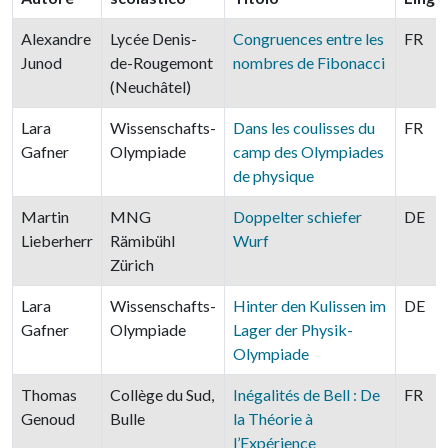
Alexandre
Lycée Denis-
Congruences entre les
FR
Junod
de-Rougemont
nombres de Fibonacci
(Neuchâtel)
Lara
Wissenschafts-
Dans les coulisses du
FR
Gafner
Olympiade
camp des Olympiades
de physique
Martin
MNG
Doppelter schiefer
DE
Lieberherr
Rämibühl
Wurf
Zürich
Lara
Wissenschafts-
Hinter den Kulissen im
DE
Gafner
Olympiade
Lager der Physik-
Olympiade
Thomas
Collège du Sud,
Inégalités de Bell : De
FR
Genoud
Bulle
la Théorie à
l’Expérience