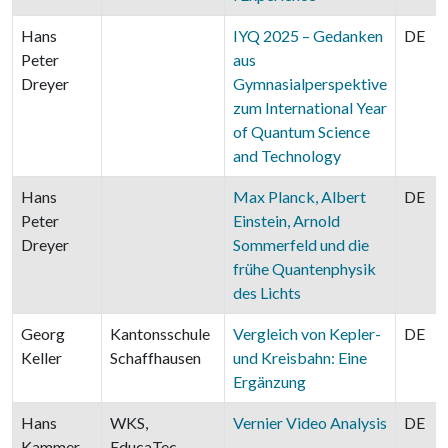
Hans
IYQ 2025 – Gedanken
DE
Peter
aus
Dreyer
Gymnasialperspektive
zum International Year
of Quantum Science
and Technology
Hans
Max Planck, Albert
DE
Peter
Einstein, Arnold
Dreyer
Sommerfeld und die
frühe Quantenphysik
des Lichts
Georg
Kantonsschule
Vergleich von Kepler-
DE
Keller
Schaffhausen
und Kreisbahn: Eine
Ergänzung
Hans
WKS,
Vernier Video Analysis
DE
Kammer,
EducaTec