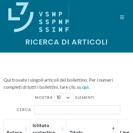
RICERCA DI ARTICOLI
Qui trovate i singoli articoli del bollettino. Per i numeri
completi di tutti i bollettini, fare clic su
qui
.
MOSTRA
ELEMENTI
CERCA:
Istituto
Autore
scolastico
Titolo
Lingu