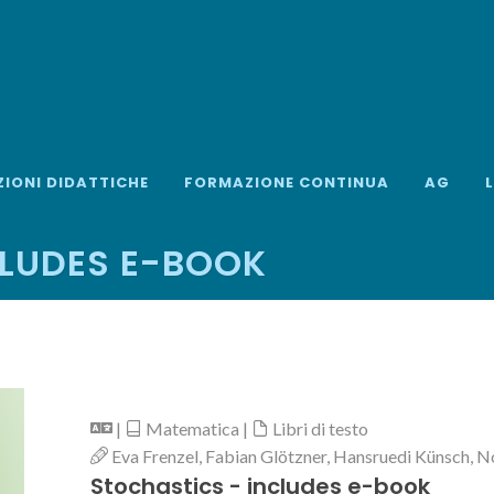
ZIONI DIDATTICHE
FORMAZIONE CONTINUA
AG
CLUDES E-BOOK
|
Matematica |
Libri di testo
Eva Frenzel, Fabian Glötzner, Hansruedi Künsch, 
Stochastics - includes e-book