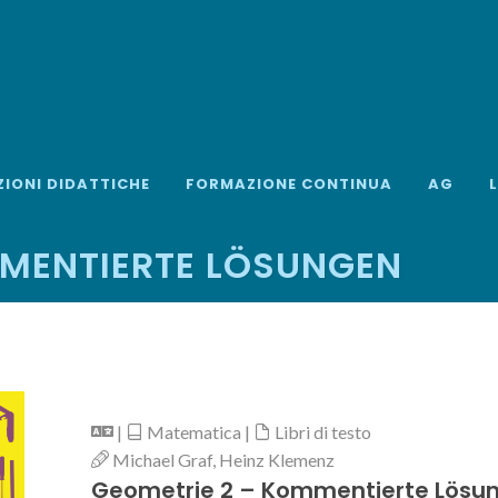
ZIONI DIDATTICHE
FORMAZIONE CONTINUA
AG
MMENTIERTE LÖSUNGEN
|
Matematica |
Libri di testo
Michael Graf, Heinz Klemenz
Geometrie 2 – Kommentierte Lösu