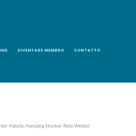
LINK
DIVENTARE MEMBRO
CONTATTO
er-Künzle, Hansjürg Stocker, Reto Weibel